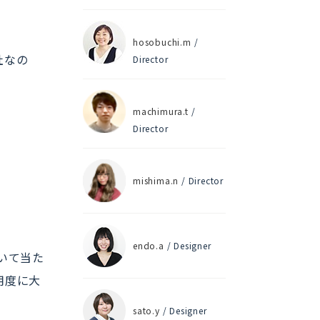
hosobuchi.m
/
社なの
Director
。
machimura.t
/
Director
mishima.n
/ Director
endo.a
/ Designer
いて当た
用度に大
sato.y
/ Designer