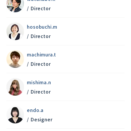
/ Director
hosobuchi.m
/ Director
machimura.t
/ Director
mishima.n
/ Director
endo.a
/ Designer