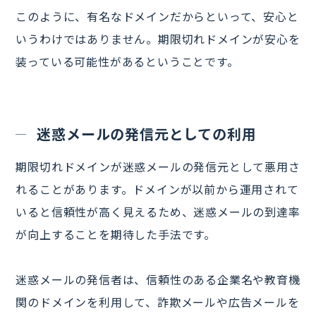
このように、有名なドメインだからといって、安心と
いうわけではありません。期限切れドメインが安心を
装っている可能性があるということです。
迷惑メールの発信元としての利用
期限切れドメインが迷惑メールの発信元として悪用さ
れることがあります。ドメインが以前から運用されて
いると信頼性が高く見えるため、迷惑メールの到達率
が向上することを期待した手法です。
迷惑メールの発信者は、信頼性のある企業名や教育機
関のドメインを利用して、詐欺メールや広告メールを