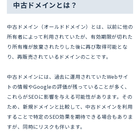
中古ドメインとは？
中古ドメイン（オールドドメイン）とは、以前に他の
所有者によって利用されていたが、有効期限が切れた
り所有権が放棄されたりした後に再び取得可能とな
り、再販売されているドメインのことです。
中古ドメインには、過去に運用されていたWebサイ
トの情報やGoogleの評価が残っていることが多く、
これらがSEOに影響を与える可能性があります。その
ため、新規ドメインと比較して、中古ドメインを利用
することで特定のSEO効果を期待できる場合もありま
すが、同時にリスクも伴います。