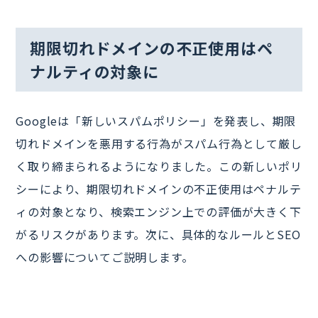
期限切れドメインの不正使用はペ
ナルティの対象に
Googleは「新しいスパムポリシー」を発表し、期限
切れドメインを悪用する行為がスパム行為として厳し
く取り締まられるようになりました。この新しいポリ
シーにより、期限切れドメインの不正使用はペナルテ
ィの対象となり、検索エンジン上での評価が大きく下
がるリスクがあります。次に、具体的なルールとSEO
への影響についてご説明します。