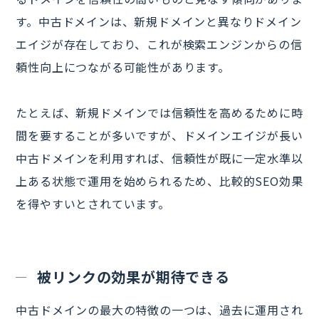
す。中古ドメインは、新規ドメインと異なりドメイン
エイジが存在しており、これが検索エンジンからの信
頼性向上につながる可能性があります。
たとえば、新規ドメインでは信頼性を高めるために時
間を要することが多いですが、ドメインエイジが長い
中古ドメインを利用すれば、信頼性が既に一定水準以
上ある状態で運用を始められるため、比較的SEO効果
を得やすいとされています。
被リンクの効果が期待できる
中古ドメインの最大の特徴の一つは、過去に運用され