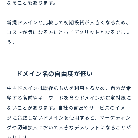
なることもあります。
新規ドメインと比較して初期投資が大きくなるため、
コストが気になる方にとってデメリットとなるでしょ
う。
ドメイン名の自由度が低い
中古ドメインは既存のものを利用するため、自分が希
望する名前やキーワードを含むドメインが選定対象に
ないことがあります。自社の商品やサービスのイメー
ジに合致しないドメインを使用すると、マーケティン
グや認知拡大において大きなデメリットになることが
あります。