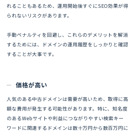
れることもあるため、運用開始後すぐにSEO効果が得
られないリスクがあります。
手動ペナルティを回避し、これらのデメリットを解消
するためには、ドメインの運用履歴をしっかりと確認
することが大事です。
価格が高い
人気のある中古ドメインは需要が高いため、取得に高
額な費用が発生する可能性があります。特に、知名度
のあるWebサイトや利益につながりやすい検索キー
ワードに関連するドメインは数十万円から数百万円に