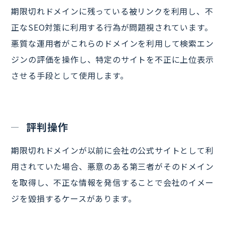
期限切れドメインに残っている被リンクを利用し、不
正なSEO対策に利用する行為が問題視されています。
悪質な運用者がこれらのドメインを利用して検索エン
ジンの評価を操作し、特定のサイトを不正に上位表示
させる手段として使用します。
評判操作
期限切れドメインが以前に会社の公式サイトとして利
用されていた場合、悪意のある第三者がそのドメイン
を取得し、不正な情報を発信することで会社のイメー
ジを毀損するケースがあります。