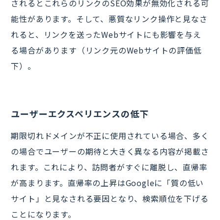
されるとこれらのリンクのSEO効果が無効化される可
能性があります。そして、悪質なリンク操作と見なさ
れると、リンクを送ったWebサイトにも影響を与え
る場合があります（リンク元のWebサイトの評価低
下）。
ユーザーエクスペリエンスの低下
期限切れドメインが不正に使用されている場合、多く
の場合でユーザーの期待と大きく異なる内容が掲載さ
れます。これにより、訪問者がすぐに離脱し、直帰率
が高まります。直帰率の上昇はGoogleに「質の低い
サイト」と見なされる要因となり、検索順位を下げる
ことになります。