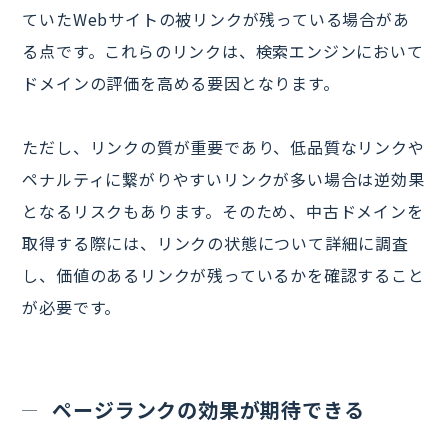
ていたWebサイトの被リンクが残っている場合があ
る点です。これらのリンクは、検索エンジンにおいて
ドメインの評価を高める要因となります。
ただし、リンクの質が重要であり、低品質なリンクや
ペナルティに繋がりやすいリンクが多い場合は逆効果
となるリスクもあります。そのため、中古ドメインを
取得する際には、リンクの状態について詳細に調査
し、価値のあるリンクが残っているかを確認すること
が必要です。
ページランクの効果が期待できる