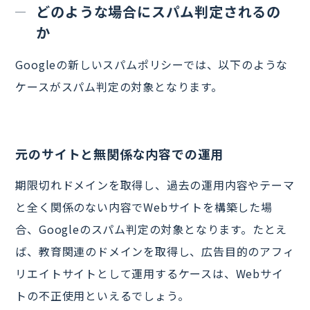
どのような場合にスパム判定されるの
か
Googleの新しいスパムポリシーでは、以下のような
ケースがスパム判定の対象となります。
元のサイトと無関係な内容での運用
期限切れドメインを取得し、過去の運用内容やテーマ
と全く関係のない内容でWebサイトを構築した場
合、Googleのスパム判定の対象となります。たとえ
ば、教育関連のドメインを取得し、広告目的のアフィ
リエイトサイトとして運用するケースは、Webサイ
トの不正使用といえるでしょう。