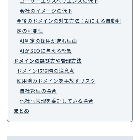
ユーザーエクスペリエンスの低下
会社のイメージの低下
今後のドメインの対策方法：AIによる自動判
定の可能性
AI判定の採用が進む理由
AIがSEOに与える影響
ドメインの選び方や管理方法
ドメイン取得時の注意点
使用済みドメインを手放すリスク
自社管理の場合
他社へ管理を委託している場合
まとめ