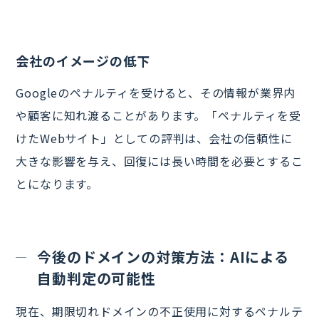
会社のイメージの低下
Googleのペナルティを受けると、その情報が業界内
や顧客に知れ渡ることがあります。「ペナルティを受
けたWebサイト」としての評判は、会社の信頼性に
大きな影響を与え、回復には長い時間を必要とするこ
とになります。
今後のドメインの対策方法：AIによる
自動判定の可能性
現在、期限切れドメインの不正使用に対するペナルテ