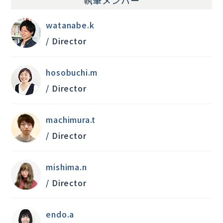
watanabe.k
/ Director
hosobuchi.m
/ Director
machimura.t
/ Director
mishima.n
/ Director
endo.a