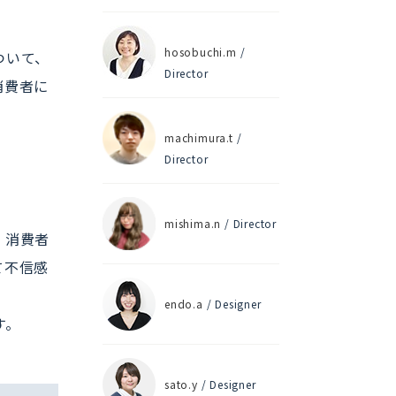
hosobuchi.m
/
ついて、
Director
消費者に
machimura.t
/
Director
mishima.n
/ Director
、消費者
て不信感
endo.a
/ Designer
す。
sato.y
/ Designer