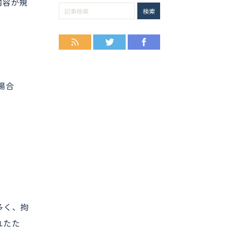
内容が規
RSS
Twitter
Facebook
場合
多く、拘
れたた