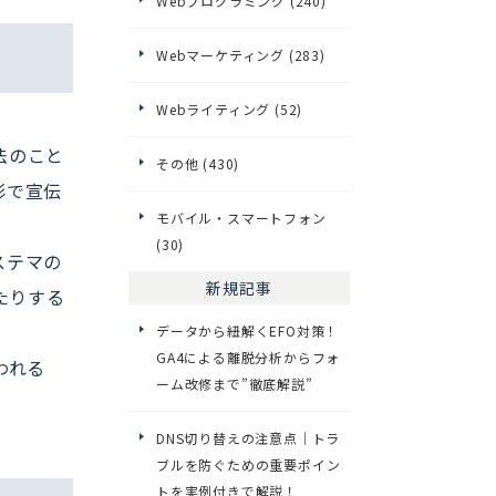
Webプログラミング (240)
Webマーケティング (283)
Webライティング (52)
法のこと
その他 (430)
形で宣伝
モバイル・スマートフォン
(30)
ステマの
新規記事
たりする
データから紐解くEFO対策！
GA4による離脱分析からフォ
われる
ーム改修まで”徹底解説”
DNS切り替えの注意点｜トラ
ブルを防ぐための重要ポイン
トを実例付きで解説！