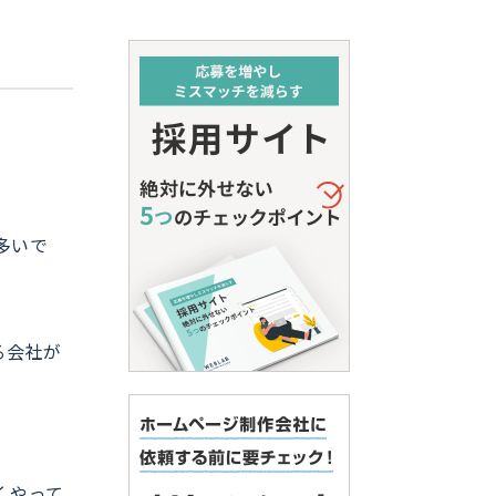
多いで
る会社が
くやって