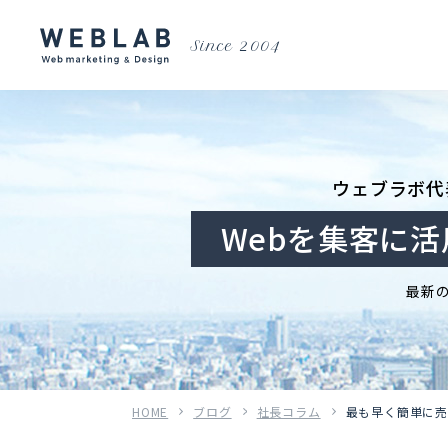
Since 2004
ウェブラボ代
Webを集客に
最新
HOME
ブログ
社長コラム
最も早く簡単に