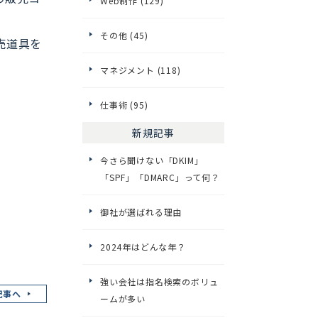
Web制作 (129)
その他 (45)
売道具を
マネジメント (118)
仕事術 (95)
新規記事
今さら聞けない「DKIM」
「SPF」「DMARC」って何？
御社が選ばれる理由
2024年はどんな年？
強い会社は指名検索のボリュ
記事へ
ームが多い