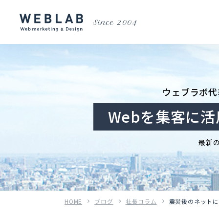
Since 2004
ウェブラボ代
Webを集客に
最新
HOME
ブログ
社長コラム
震災後のネット