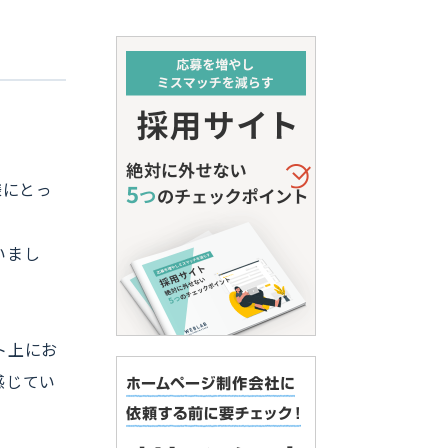
様にとっ
いまし
。
ト上にお
感じてい