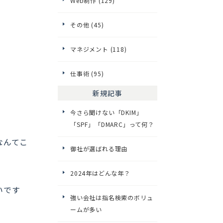
Web制作 (129)
その他 (45)
マネジメント (118)
仕事術 (95)
新規記事
今さら聞けない「DKIM」
「SPF」「DMARC」って何？
なんてこ
御社が選ばれる理由
2024年はどんな年？
いです
強い会社は指名検索のボリュ
ームが多い