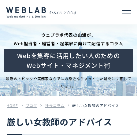
Since 2004
ウェブラボ代表の山浦が、
Web担当者・経営者・起業家に向けて配信するコラム
Webを集客に活用したい人のための
Webサイト・マネジメント術
最新のトピックや実務家ならではの身近なちょっとした疑問に回答して
います。
HOME
ブログ
社長コラム
厳しい女教師のアドバイス
厳しい女教師のアドバイス